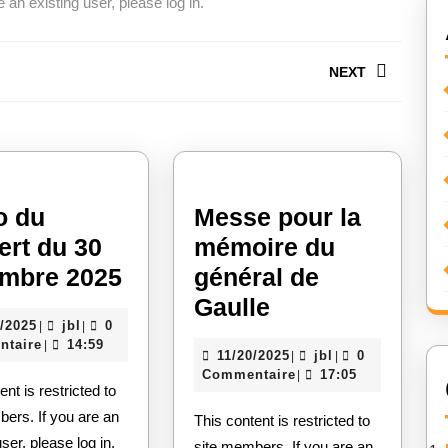
 an existing user, please log in.
NEXT
Next
post:
o du
Messe pour la
ert du 30
mémoire du
Vidéo
mbre 2025
général de
du
Messe
Gaulle
12/08/2025
jbl
8/2025
jbl
0
|
|
concert
pour
taire
14:59
|
11/20/2025
jbl
11/20/2025
jbl
0
|
|
du
la
Commentaire
17:05
|
30
mémoire
ers. If you are an
novembre
This content is restricted to
du
user, please log in.
site members. If you are an