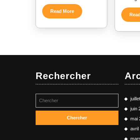
Read
Read More
Rea
More
Rechercher
Ar
Search
juill
for:
juin
mai 
avri
mar