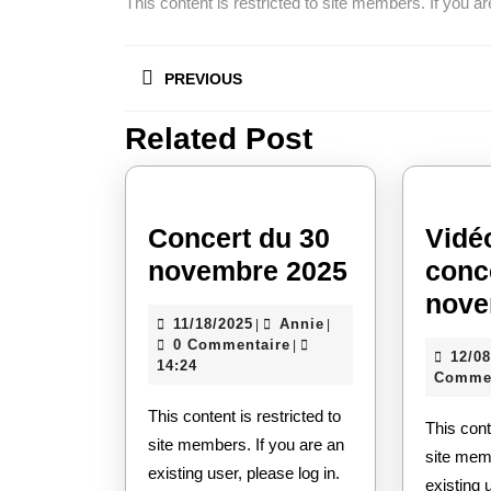
This content is restricted to site members. If you are
Navigation
PREVIOUS
de
l’article
Related Post
Article
précédent
Concert du 30
Vidé
Concert
novembre 2025
conc
du
nove
11/18/2025
Annie
11/18/2025
Annie
|
|
30
0 Commentaire
|
12/0
novembre
14:24
Commen
2025
This content is restricted to
This content is restricted to
site members. If you are an
site memb
existing user, please log in.
existing 