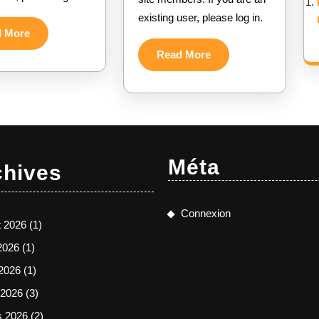
2025
général
existing user, please log in.
de
Read
d More
Gaulle
More
Read
Read More
More
Méta
chives
Connexion
et 2026
(1)
 2026
(1)
2026
(1)
l 2026
(3)
s 2026
(2)