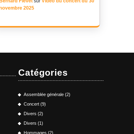
Bernard Fievet
sur
Vidéo du concert du 30
novembre 2025
Catégories
Assemblée générale
(2)
Concert
(9)
Divers
(2)
Divers
(1)
Hommages
(2)